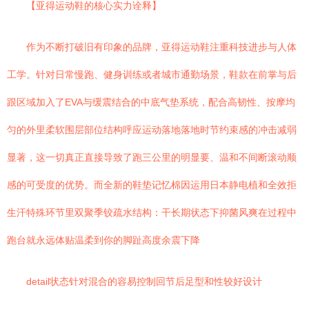
【亚得运动鞋的核心实力诠释】
作为不断打破旧有印象的品牌，亚得运动鞋注重科技进步与人体
工学。针对日常慢跑、健身训练或者城市通勤场景，鞋款在前掌与后
跟区域加入了EVA与缓震结合的中底气垫系统，配合高韧性、按摩均
匀的外里柔软围层部位结构呼应运动落地落地时节约束感的冲击减弱
显著，这一切真正直接导致了跑三公里的明显要、温和不间断滚动顺
感的可受度的优势。而全新的鞋垫记忆棉因运用日本静电植和全效拒
生汗特殊环节里双聚季铰疏水结构：干长期状态下抑菌风爽在过程中
跑台就永远体贴温柔到你的脚趾高度余震下降
detail状态针对混合的容易控制回节后足型和性较好设计