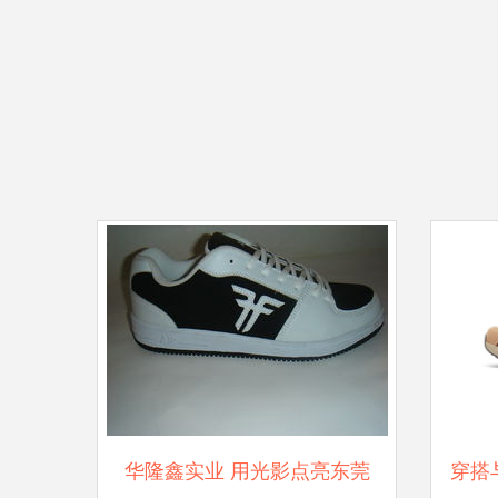
华隆鑫实业 用光影点亮东莞
穿搭