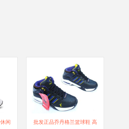
士休闲
批发正品乔丹格兰篮球鞋 高