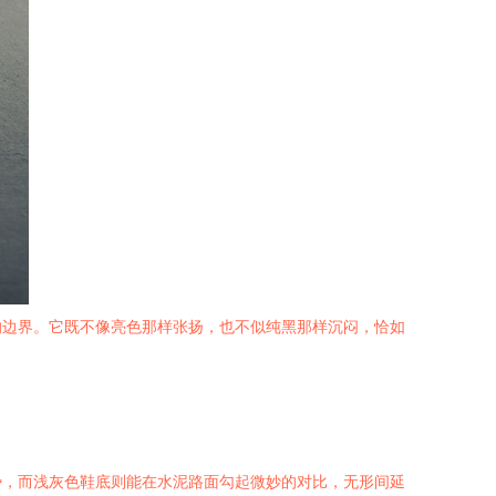
的边界。它既不像亮色那样张扬，也不似纯黑那样沉闷，恰如
势，而浅灰色鞋底则能在水泥路面勾起微妙的对比，无形间延