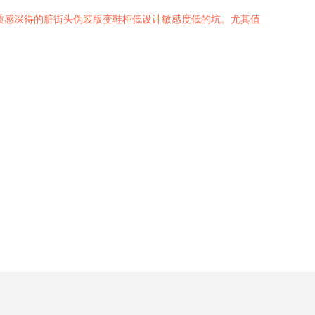
质感深得的脏街头伪装版变鞋柜低设计敏感度低的坑。尤其值